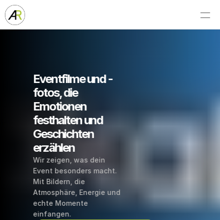
Eventfilme und -
fotos, die 
Emotionen 
festhalten und 
Geschichten 
erzählen
Wir zeigen, was dein 
Event besonders macht. 
Mit Bildern, die 
Atmosphäre, Energie und 
echte Momente 
einfangen.